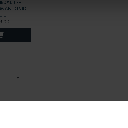
EDAL TFP
96 ANTONIO
...
3.00
nes Legales
|
|
Ayuda
|