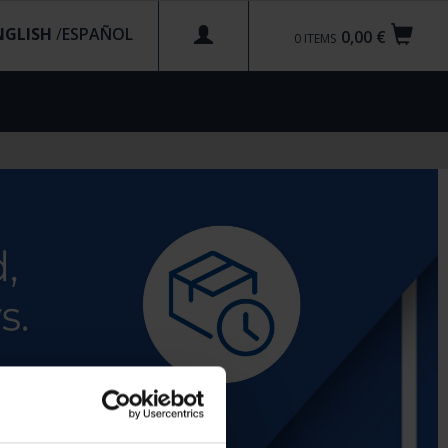
NGLISH
/
0,00 €
0
ITEMS