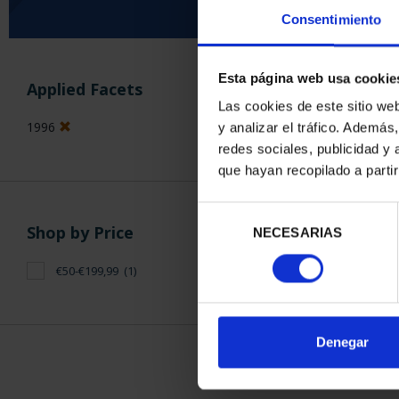
Consentimiento
SORT BY:
Esta página web usa cookie
Applied Facets
Las cookies de este sitio we
1996
y analizar el tráfico. Ademá
redes sociales, publicidad y
que hayan recopilado a parti
1 Products foun
Selección
Shop by Price
NECESARIAS
de
consentimiento
€50-€199,99
(1)
Denegar