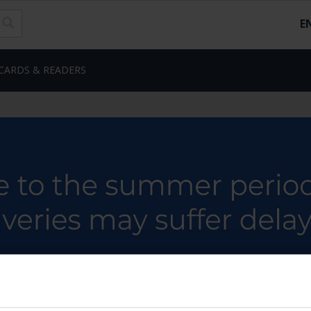
E
CARDS & READERS