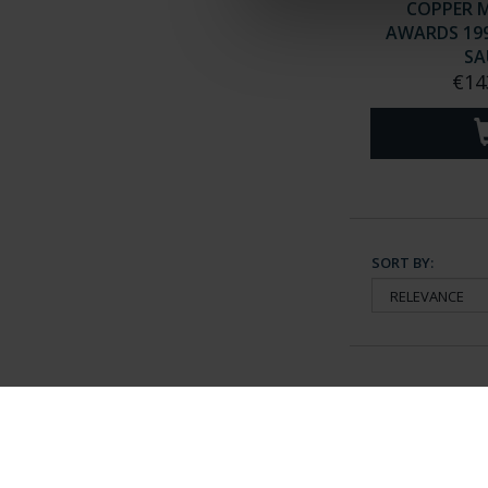
COPPER M
AWARDS 19
SAU
€14
SORT BY:
General Information
Contacto
|
Preguntas Frequentes (FAQs)
|
Aviso Legal
|
Condicio