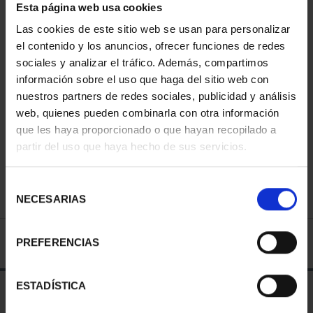
Esta página web usa cookies
Las cookies de este sitio web se usan para personalizar
COPPER MEDAL TFP
el contenido y los anuncios, ofrecer funciones de redes
AWARDS 2010 ALFREDO
sociales y analizar el tráfico. Además, compartimos
información sobre el uso que haga del sitio web con
ALCAIN
nuestros partners de redes sociales, publicidad y análisis
ID
32305357
web, quienes pueden combinarla con otra información
que les haya proporcionado o que hayan recopilado a
partir del uso que haya hecho de sus servicios.
€143.00
Selección
€118.18 (Taxes not incl.)
NECESARIAS
de
consentimiento
PREFERENCIAS
ESTADÍSTICA
OUT OF STOCK