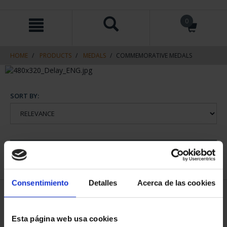
Skip
Skip
0
to
to
content
navigation
menu
HOME
PRODUCTS
MEDALS
COMMEMORATIVE MEDALS
SORT BY:
REFINE
Consentimiento
Detalles
Acerca de las cookies
1 Products found
Esta página web usa cookies