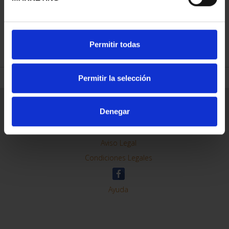
REFINE
Permitir todas
Permitir la selección
General Information
Denegar
Contacto
Preguntas Frequentes (FAQs)
Aviso Legal
Condiciones Legales
Ayuda