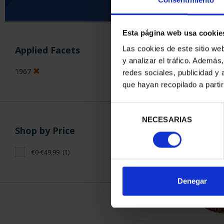
Consentimiento
Esta página web usa cookie
SORT BY:
Applied Facets
Las cookies de este sitio we
y analizar el tráfico. Ademá
1967
redes sociales, publicidad y
que hayan recopilado a parti
1 Products foun
Selección
NECESARIAS
de
Shop by Price
consentimiento
€0-€49,99
(1)
Denegar