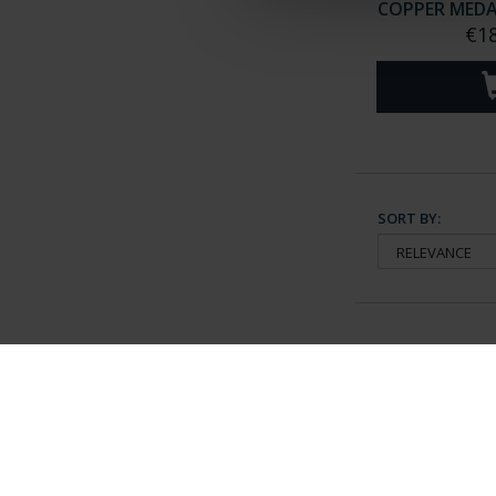
COPPER MEDAL
€18
SORT BY:
General Information
Contacto
|
Preguntas Frequentes (FAQs)
|
Aviso Legal
|
Condicio