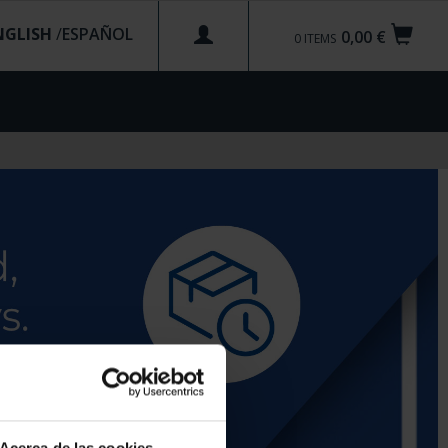
NGLISH
/
0,00 €
0
ITEMS