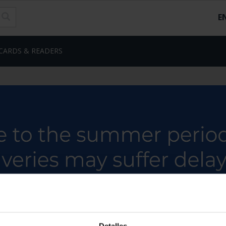
E
CARDS & READERS