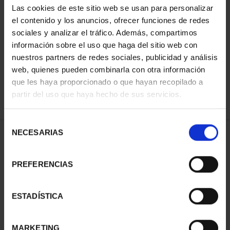
Las cookies de este sitio web se usan para personalizar
el contenido y los anuncios, ofrecer funciones de redes
sociales y analizar el tráfico. Además, compartimos
SORT BY:
información sobre el uso que haga del sitio web con
nuestros partners de redes sociales, publicidad y análisis
web, quienes pueden combinarla con otra información
que les haya proporcionado o que hayan recopilado a
REFINE
partir del uso que haya hecho de sus servicios.
Selección
NECESARIAS
de
2 Products found
consentimiento
PREFERENCIAS
ESTADÍSTICA
MARKETING