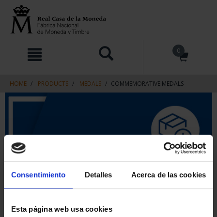
Skip
Skip
0
to
to
content
navigation
menu
HOME
PRODUCTS
MEDALS
COMMEMORATIVE MEDALS
Consentimiento
Detalles
Acerca de las cookies
Esta página web usa cookies