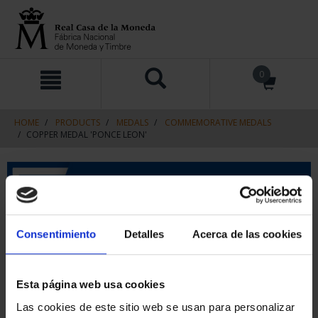
Skip
Skip
0
to
to
content
navigation
menu
HOME
PRODUCTS
MEDALS
COMMEMORATIVE MEDALS
COPPER MEDAL 'PONCE LEON'
Consentimiento
Detalles
Acerca de las cookies
Esta página web usa cookies
Las cookies de este sitio web se usan para personalizar