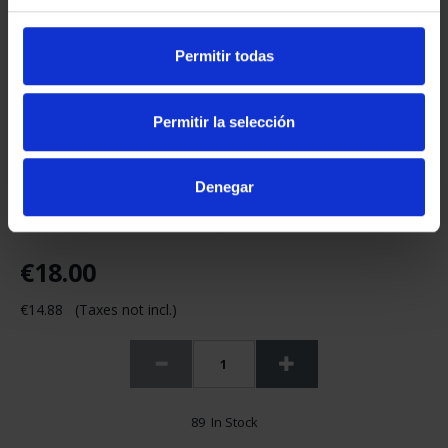
Permitir todas
Permitir la selección
Denegar
€18.00
€14.88 (Taxes not incl.)
89 In Stock