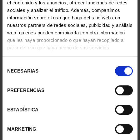
el contenido y los anuncios, ofrecer funciones de redes
sociales y analizar el tráfico. Además, compartimos
información sobre el uso que haga del sitio web con
nuestros partners de redes sociales, publicidad y análisis
COPPER MEDAL 'PONCE
web, quienes pueden combinarla con otra información
LEON'
que les haya proporcionado o que hayan recopilado a
ID
32305087
partir del uso que haya hecho de sus servicios.
Selección
NECESARIAS
de
consentimiento
PREFERENCIAS
ESTADÍSTICA
MARKETING