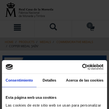
Skip
Skip
0
to
to
content
navigation
menu
HOME
PRODUCTS
MEDALS
COMMEMORATIVE MEDALS
COPPER MEDAL 'JAÉN'
Consentimiento
Detalles
Acerca de las cookies
Esta página web usa cookies
Las cookies de este sitio web se usan para personalizar