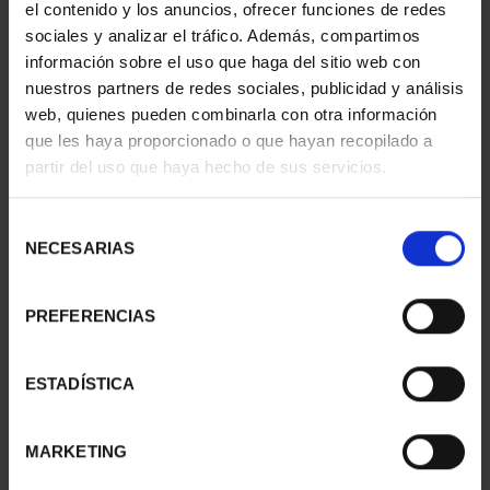
el contenido y los anuncios, ofrecer funciones de redes
sociales y analizar el tráfico. Además, compartimos
información sobre el uso que haga del sitio web con
nuestros partners de redes sociales, publicidad y análisis
COPPER MEDAL 'JAÉN'
web, quienes pueden combinarla con otra información
que les haya proporcionado o que hayan recopilado a
ID
32305126
partir del uso que haya hecho de sus servicios.
Selección
NECESARIAS
de
consentimiento
PREFERENCIAS
ESTADÍSTICA
MARKETING