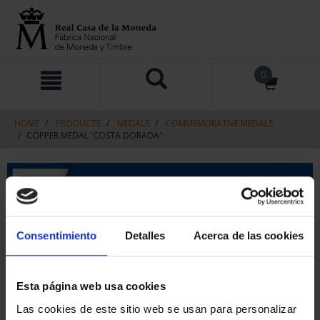
Skip
Skip
0
to
to
content
navigation
menu
HOME
PRODUCTS
MEDALS
COMMEMORATIVE MEDALS
COPPER MEDAL 'COSTA DORADA'
Consentimiento
Detalles
Acerca de las cookies
Esta página web usa cookies
Las cookies de este sitio web se usan para personalizar