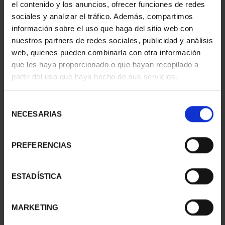
el contenido y los anuncios, ofrecer funciones de redes
sociales y analizar el tráfico. Además, compartimos
información sobre el uso que haga del sitio web con
nuestros partners de redes sociales, publicidad y análisis
COPPER MEDAL 'COSTA
web, quienes pueden combinarla con otra información
DORADA'
que les haya proporcionado o que hayan recopilado a
ID
32305124
partir del uso que haya hecho de sus servicios.
Selección
NECESARIAS
de
consentimiento
PREFERENCIAS
ESTADÍSTICA
MARKETING