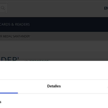
E
CARDS & READERS
R MEDAL'SANTANDER'
DER'
ID
32305065
€18.00
€14.88 (Taxes not incl.)
Detalles
s