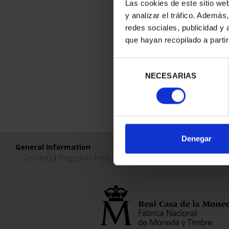
Las cookies de este sitio we
y analizar el tráfico. Ademá
redes sociales, publicidad y
que hayan recopilado a parti
Selección
NECESARIAS
de
consentimiento
Denegar
General Information
Contacto
|
Preguntas Frequentes (FAQs)
|
Aviso Legal
|
Condicio