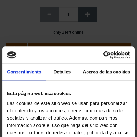
only 2 left online
ADD TO CART
Share
Consentimiento
Detalles
Acerca de las cookies
Set of wedding coins in sterling silver, made of 13 coins of 10
Peseta.
Esta página web usa cookies
The peseta was legal tender in Spain and its overseas
Las cookies de este sitio web se usan para personalizar
territories from its adoption on 19 October 1868 until 28
el contenido y los anuncios, ofrecer funciones de redes
February 2002.
sociales y analizar el tráfico. Además, compartimos
información sobre el uso que haga del sitio web con
nuestros partners de redes sociales, publicidad y análisis
You may also be interested in these products: