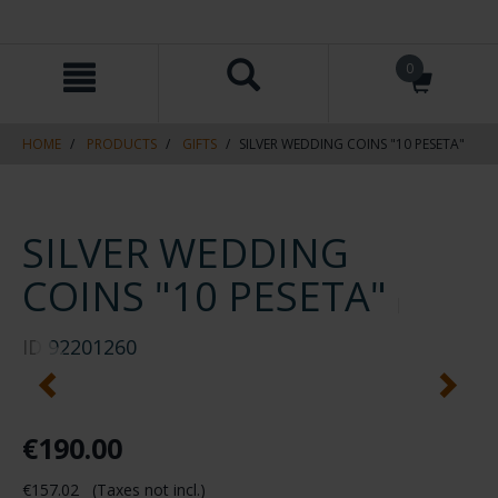
Skip
Skip
0
to
to
content
navigation
menu
HOME
PRODUCTS
GIFTS
SILVER WEDDING COINS "10 PESETA"
SILVER WEDDING
COINS "10 PESETA"
ID
92201260
€190.00
€157.02 (Taxes not incl.)