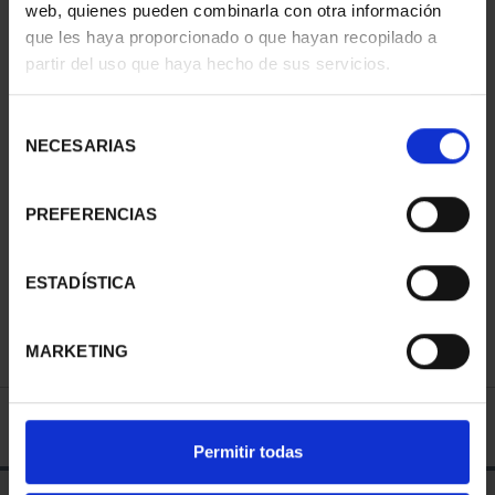
web, quienes pueden combinarla con otra información
que les haya proporcionado o que hayan recopilado a
partir del uso que haya hecho de sus servicios.
Selección
NECESARIAS
de
consentimiento
PREFERENCIAS
SILVER WEDDING
WEDDING GOLD
COINS (ARRAS)
COINS HABSBURG
"GREEK COINS"
€3,185.00
ESTADÍSTICA
€120.00
MARKETING
SPECIFICATIONS
Permitir todas