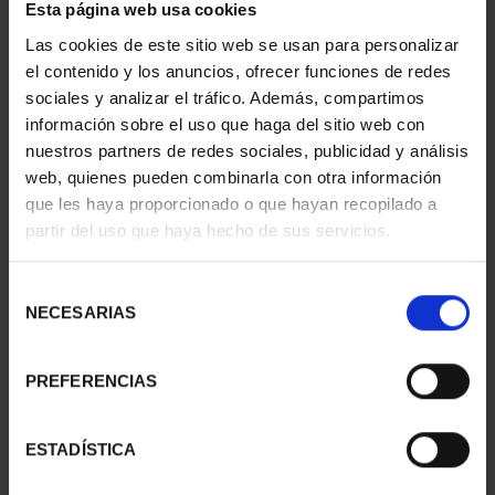
Esta página web usa cookies
Las cookies de este sitio web se usan para personalizar
el contenido y los anuncios, ofrecer funciones de redes
sociales y analizar el tráfico. Además, compartimos
información sobre el uso que haga del sitio web con
nuestros partners de redes sociales, publicidad y análisis
OUT OF STOCK
web, quienes pueden combinarla con otra información
que les haya proporcionado o que hayan recopilado a
Share
partir del uso que haya hecho de sus servicios.
Earrings set with a silver 10 peseta coin from 2001.
Selección
NECESARIAS
de
This was the last year in which coins were minted in the old
national monetary unit, the peseta.
consentimiento
PREFERENCIAS
ESTADÍSTICA