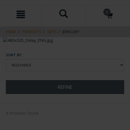
Skip
Skip
0
to
to
content
navigation
menu
HOME
PRODUCTS
GIFTS
JEWELLERY
SORT BY:
REFINE
8 Products found