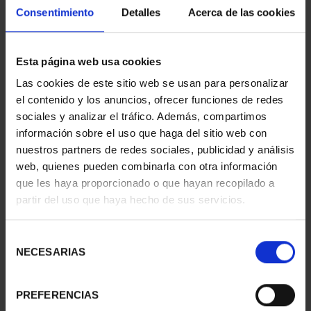
Consentimiento
Detalles
Acerca de las cookies
Esta página web usa cookies
SILVER CUFFLINKS 5
SILVER EARRINGS 10
Las cookies de este sitio web se usan para personalizar
PESETA COINS
PESETA COIN
el contenido y los anuncios, ofrecer funciones de redes
€32.00
€34.00
sociales y analizar el tráfico. Además, compartimos
información sobre el uso que haga del sitio web con
nuestros partners de redes sociales, publicidad y análisis
web, quienes pueden combinarla con otra información
que les haya proporcionado o que hayan recopilado a
partir del uso que haya hecho de sus servicios.
Selección
NECESARIAS
de
consentimiento
PREFERENCIAS