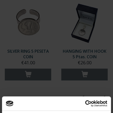
SILVER RING 5 PESETA
HANGING WITH HOOK
COIN
5 Ptas. COIN
€41.00
€26.00