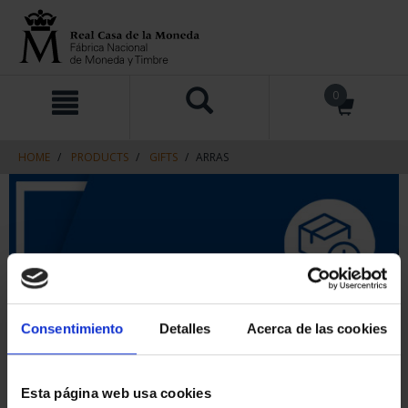
Skip
Skip
0
to
to
content
navigation
menu
HOME
PRODUCTS
GIFTS
ARRAS
Consentimiento
Detalles
Acerca de las cookies
Esta página web usa cookies