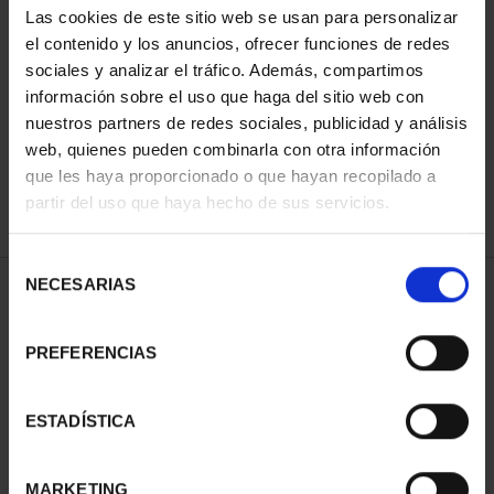
Las cookies de este sitio web se usan para personalizar
el contenido y los anuncios, ofrecer funciones de redes
sociales y analizar el tráfico. Además, compartimos
SORT BY:
información sobre el uso que haga del sitio web con
nuestros partners de redes sociales, publicidad y análisis
web, quienes pueden combinarla con otra información
que les haya proporcionado o que hayan recopilado a
REFINE
partir del uso que haya hecho de sus servicios.
Selección
NECESARIAS
de
1 Products found
consentimiento
PREFERENCIAS
ESTADÍSTICA
MARKETING