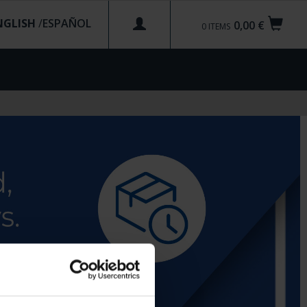
NGLISH
/
0,00 €
0
ITEMS