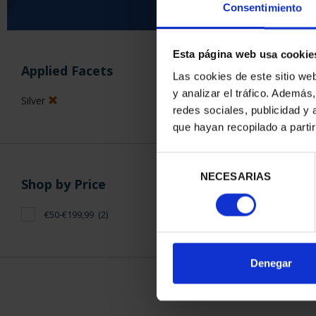
Consentimiento
Esta página web usa cookie
SORT BY:
Applied Facets
Las cookies de este sitio we
y analizar el tráfico. Ademá
Silver
redes sociales, publicidad y
que hayan recopilado a parti
2 Products foun
Selección
NECESARIAS
de
Shop by Price
consentimiento
€50-€199,99
(2)
Denegar