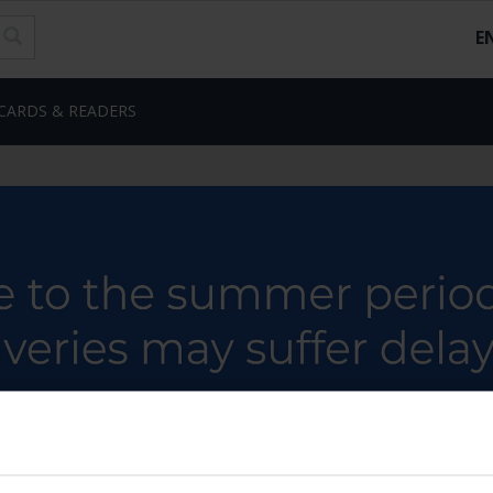
E
CARDS & READERS