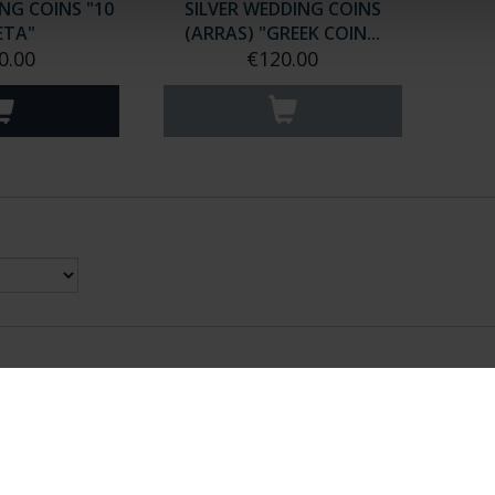
NG COINS "10
SILVER WEDDING COINS
ETA"
(ARRAS) "GREEK COIN...
0.00
€120.00
nes Legales
|
|
Ayuda
|