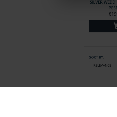
SILVER WEDDI
PES
€19
SORT BY:
General Information
Contacto
|
Preguntas Frequentes (FAQs)
|
Aviso Legal
|
Condicio