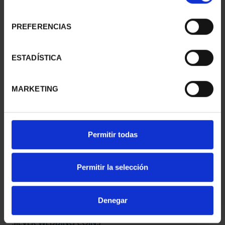
consentimiento
PREFERENCIAS
WEDDING GOLD COINS
SILVER WEDDING COINS
HABSBURG
"10 PESETA"
ESTADÍSTICA
€3,185.00
€190.00
MARKETING
Permitir todas
Permitir la selección
Denegar
SILVER WEDDING COINS