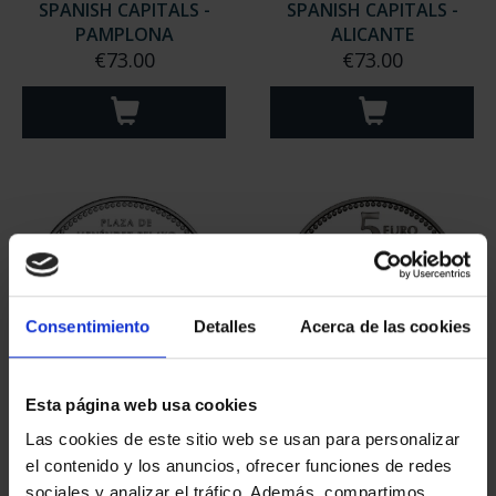
SPANISH CAPITALS -
SPANISH CAPITALS -
PAMPLONA
ALICANTE
€73.00
€73.00
Consentimiento
Detalles
Acerca de las cookies
Esta página web usa cookies
SPANISH CAPITALS -
SPANISH CAPITALS -
MELILLA
BADAJOZ
Las cookies de este sitio web se usan para personalizar
€73.00
€73.00
el contenido y los anuncios, ofrecer funciones de redes
sociales y analizar el tráfico. Además, compartimos