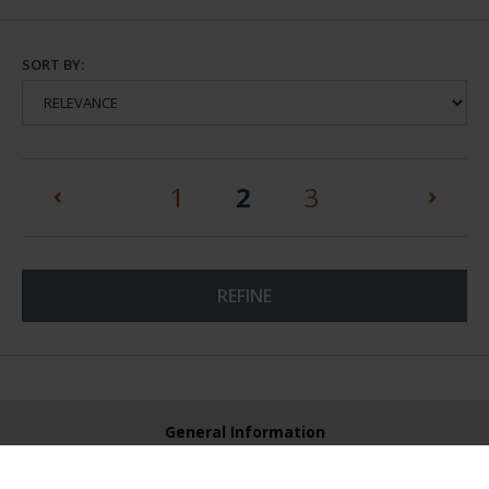
SORT BY:
(current)
1
2
3
REFINE
General Information
Contacto
Preguntas Frequentes (FAQs)