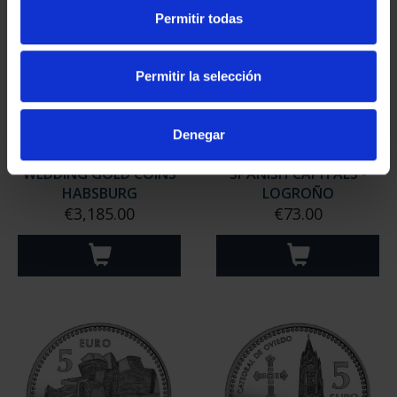
Permitir todas
Permitir la selección
Denegar
WEDDING GOLD COINS
SPANISH CAPITALS -
HABSBURG
LOGROÑO
€3,185.00
€73.00