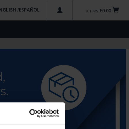
NGLISH
/
€0.00
0
ITEMS