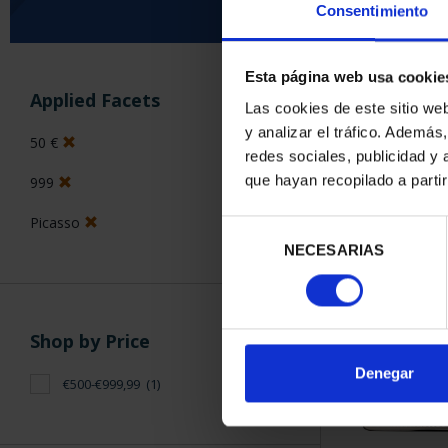
Consentimiento
Esta página web usa cookie
SORT BY:
Applied Facets
Las cookies de este sitio we
y analizar el tráfico. Ademá
50 €
redes sociales, publicidad y
que hayan recopilado a parti
999
1 Products foun
Picasso
Selección
NECESARIAS
de
consentimiento
Shop by Price
Denegar
€500-€999,99
(1)