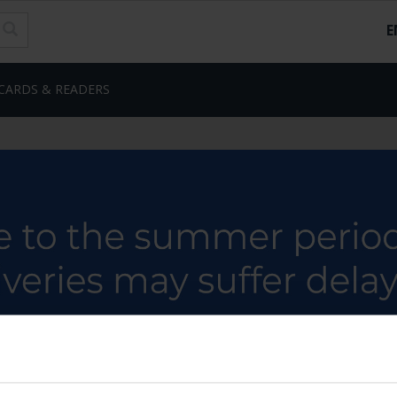
E
CARDS & READERS