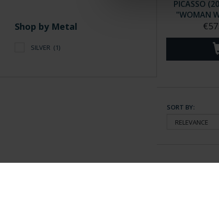
PICASSO (20
"WOMAN WIT
€57
Shop by Metal
SILVER
(1)
SORT BY:
General Information
Contacto
|
Preguntas Frequentes (FAQs)
|
Aviso Legal
|
Condicio