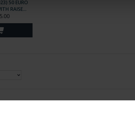
23) 50 EURO
H RAISE...
5.00
nes Legales
|
|
Ayuda
|