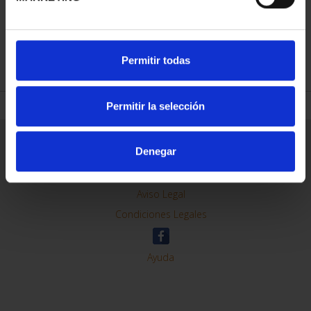
REFINE
Permitir todas
Permitir la selección
General Information
Denegar
Contacto
Preguntas Frequentes (FAQs)
Aviso Legal
Condiciones Legales
Ayuda