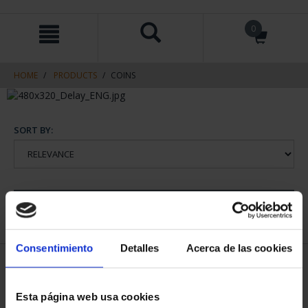
Skip
Skip
0
to
to
content
navigation
menu
HOME
PRODUCTS
COINS
SORT BY:
REFINE
Consentimiento
Detalles
Acerca de las cookies
1 Products found
Esta página web usa cookies