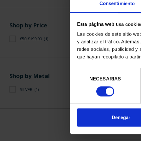
Consentimiento
Shop by Price
Esta página web usa cookie
Las cookies de este sitio we
€50-€199,99
(1)
y analizar el tráfico. Ademá
WORLD HERITAG
redes sociales, publicidad y
SEG
que hayan recopilado a parti
€73
Selección
Shop by Metal
NECESARIAS
de
consentimiento
SILVER
(1)
SORT BY:
Denegar