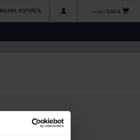
NGLISH
/
0,00 €
0
ITEMS