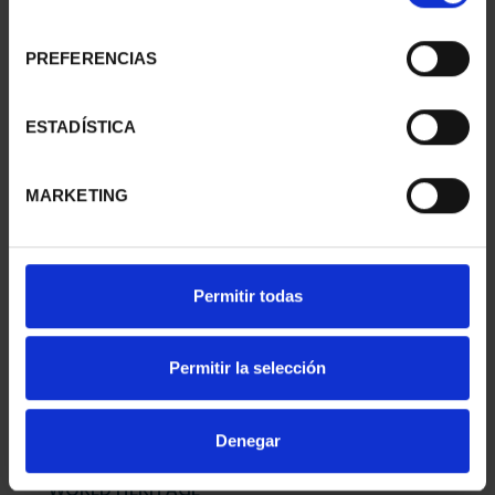
consentimiento
PREFERENCIAS
WORLD HERITAGE
WORLD HERITAGE
CITIES - AVILA
CITIES II - SALAMANCA
ESTADÍSTICA
€73.00
€73.00
MARKETING
Permitir todas
Permitir la selección
Denegar
WORLD HERITAGE