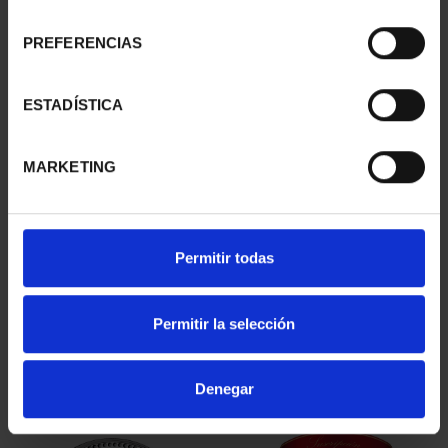
consentimiento
PREFERENCIAS
ESTADÍSTICA
MARKETING
Permitir todas
SPANISH CAPITALS -
SPANISH CAPITALS -
SORIA
VALLADOLID
€73.00
€73.00
Permitir la selección
Denegar