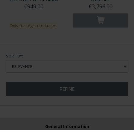
€949.00
€3,796.00
Only for registered users
SORT BY:
REFINE
General Information
Contacto