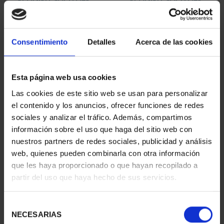
LEÓN
PALENCIA
€73.00
€73.00
Consentimiento
Detalles
Acerca de las cookies
Esta página web usa cookies
Las cookies de este sitio web se usan para personalizar
el contenido y los anuncios, ofrecer funciones de redes
sociales y analizar el tráfico. Además, compartimos
información sobre el uso que haga del sitio web con
nuestros partners de redes sociales, publicidad y análisis
web, quienes pueden combinarla con otra información
que les haya proporcionado o que hayan recopilado a
SPANISH CAPITALS -
SPANISH CAPITALS -
partir del uso que haya hecho de sus servicios.
SEGOVIA
SALAMANCA
€73.00
€73.00
Selección
NECESARIAS
de