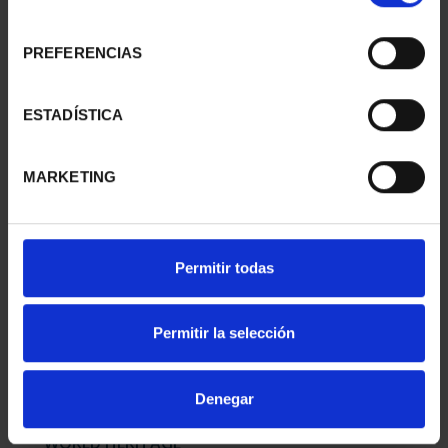
consentimiento
PREFERENCIAS
WORLD HERITAGE
WORLD HERITAGE
CITIES - AVILA
CITIES II - SALAMANCA
ESTADÍSTICA
€73.00
€73.00
MARKETING
Permitir todas
Permitir la selección
Denegar
WORLD HERITAGE