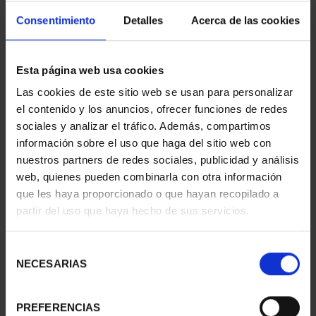
Consentimiento
Detalles
Acerca de las cookies
Esta página web usa cookies
Las cookies de este sitio web se usan para personalizar
425 ANNIV. OF
425TH ANNIV.
el contenido y los anuncios, ofrecer funciones de redes
VELÁZQUEZ (2024) FULL
VELÁZQUEZ (2024)
sociales y analizar el tráfico. Además, compartimos
SET
GOLD COIN
€5,349.00
€4,280.00
información sobre el uso que haga del sitio web con
nuestros partners de redes sociales, publicidad y análisis
web, quienes pueden combinarla con otra información
que les haya proporcionado o que hayan recopilado a
partir del uso que haya hecho de sus servicios.
Selección
NECESARIAS
de
consentimiento
PREFERENCIAS