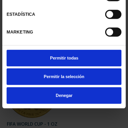
ESTADÍSTICA
MINT MUSEUM'S II 400
GAUDI YEAR - SAGRADA
EURO 1770 GUATEMALA
FAMILIA 400 EURO
MARKETING
€4,280.00
€4,280.00
Permitir todas
Permitir la selección
Denegar
FIFA WORLD CUP - 1 OZ