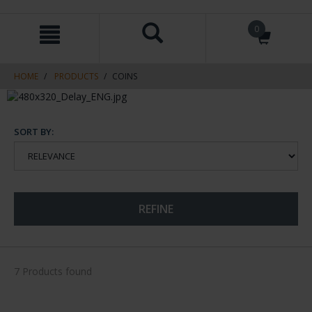
Skip
Skip
0
to
to
content
navigation
menu
HOME
PRODUCTS
COINS
SORT BY:
REFINE
7 Products found