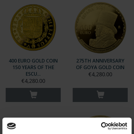
400 EURO GOLD COIN
275TH ANNIVERSARY
150 YEARS OF THE
OF GOYA GOLD COIN
ESCU...
€4,280.00
€4,280.00