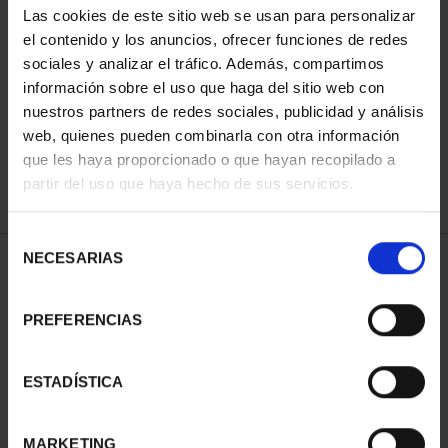
Las cookies de este sitio web se usan para personalizar
el contenido y los anuncios, ofrecer funciones de redes
sociales y analizar el tráfico. Además, compartimos
SORT BY:
información sobre el uso que haga del sitio web con
nuestros partners de redes sociales, publicidad y análisis
web, quienes pueden combinarla con otra información
que les haya proporcionado o que hayan recopilado a
REFINE
partir del uso que haya hecho de sus servicios.
Selección
NECESARIAS
de
1 Products found
consentimiento
PREFERENCIAS
ESTADÍSTICA
MARKETING