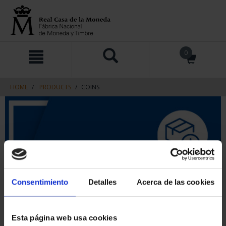
Skip
Skip
0
to
to
content
navigation
menu
HOME
PRODUCTS
COINS
Consentimiento
Detalles
Acerca de las cookies
Esta página web usa cookies