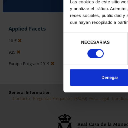
Las cookies de este sitio we
y analizar el tráfico. Ademá
0 Products found
redes sociales, publicidad y
que hayan recopilado a parti
Applied Facets
Selección
10 €
NECESARIAS
de
consentimiento
925
Europa Program 2019
Denegar
General Information
Contacto
|
Preguntas Frequentes (FAQs)
|
Aviso Legal
|
Condicio