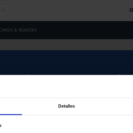
E
CARDS & READERS
Detalles
s