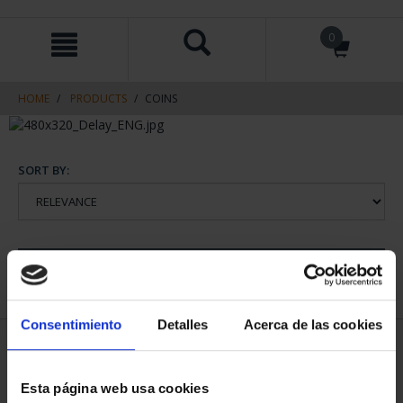
Skip
Skip
0
to
to
content
navigation
menu
HOME
PRODUCTS
COINS
SORT BY:
REFINE
Consentimiento
Detalles
Acerca de las cookies
1 Products found
Esta página web usa cookies