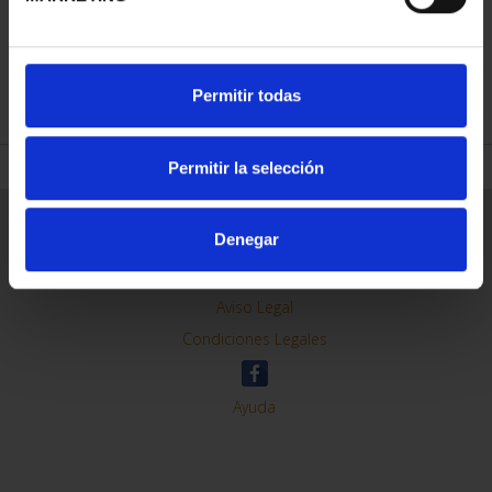
REFINE
Permitir todas
Permitir la selección
General Information
Denegar
Contacto
Preguntas Frequentes (FAQs)
Aviso Legal
Condiciones Legales
Ayuda