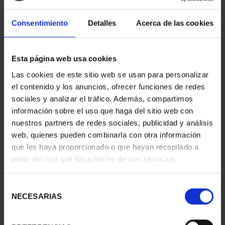
Consentimiento
Detalles
Acerca de las cookies
Esta página web usa cookies
Las cookies de este sitio web se usan para personalizar
el contenido y los anuncios, ofrecer funciones de redes
sociales y analizar el tráfico. Además, compartimos
información sobre el uso que haga del sitio web con
nuestros partners de redes sociales, publicidad y análisis
PICASSO (2023)
PICASSO (2023) 50
web, quienes pueden combinarla con otra información
OUNCES SET
EURO "HARLEQUIN
que les haya proporcionado o que hayan recopilado a
€978.00
WITH M...
partir del uso que haya hecho de sus servicios.
€575.00
Selección
NECESARIAS
de
consentimiento