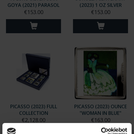
GOYA (2021) PARASOL
(2023) 1 OZ SILVER
€153.00
€153.00
PICASSO (2023) FULL
PICASSO (2023) OUNCE
COLLECTION
"WOMAN IN BLUE"
€2,128.00
€163.00