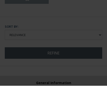
SORT BY:
REFINE
General Information
Contacto
Preguntas Frequentes (FAQs)
Aviso Legal