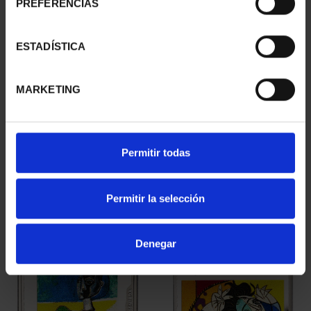
PREFERENCIAS
ESTADÍSTICA
MARKETING
PICASSO (2023) OUNCE
PICASSO (2023) OUNCE
Permitir todas
"HARLEQUIN (L.M.)"
"WAITING (MARGOT)"
€163.00
€163.00
Permitir la selección
Denegar