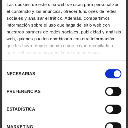
Las cookies de este sitio web se usan para personalizar
el contenido y los anuncios, ofrecer funciones de redes
sociales y analizar el tráfico. Además, compartimos
SORT BY:
información sobre el uso que haga del sitio web con
nuestros partners de redes sociales, publicidad y análisis
web, quienes pueden combinarla con otra información
que les haya proporcionado o que hayan recopilado a
REFINE
partir del uso que haya hecho de sus servicios.
Selección
NECESARIAS
de
2 Products found
consentimiento
PREFERENCIAS
ESTADÍSTICA
MARKETING