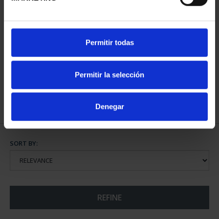
275 ANNIVERSARY OF
425 ANNIV. VELÁZQUEZ
Permitir todas
GOYA (2021) SILVER SE...
(2024) SILVER SET
€1,069.00
€1,069.00
Permitir la selección
Denegar
SORT BY:
REFINE