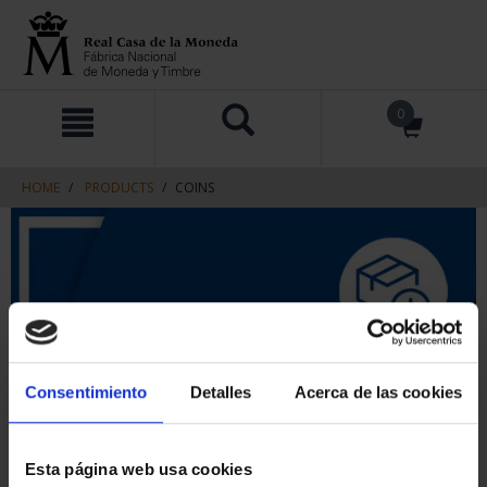
Skip
Skip
0
to
to
content
navigation
menu
HOME
PRODUCTS
COINS
Consentimiento
Detalles
Acerca de las cookies
Esta página web usa cookies