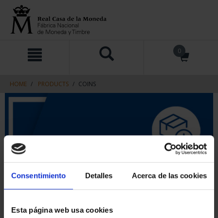
Skip
Skip
0
to
to
content
navigation
menu
HOME
PRODUCTS
COINS
Consentimiento
Detalles
Acerca de las cookies
Esta página web usa cookies