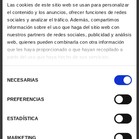
Las cookies de este sitio web se usan para personalizar
el contenido y los anuncios, ofrecer funciones de redes
sociales y analizar el tráfico. Además, compartimos
SORT BY:
información sobre el uso que haga del sitio web con
nuestros partners de redes sociales, publicidad y análisis
web, quienes pueden combinarla con otra información
que les haya proporcionado o que hayan recopilado a
REFINE
partir del uso que haya hecho de sus servicios.
Selección
NECESARIAS
de
1 Products found
consentimiento
PREFERENCIAS
ESTADÍSTICA
MARKETING