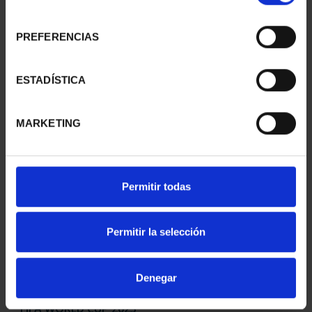
consentimiento
PREFERENCIAS
MARIA DE MAEZTU
250 ANNIVERSARY OF
(2023) SILVER COIN
JORGE JUAN (2023) SIL...
ESTADÍSTICA
€140.00
€140.00
MARKETING
Permitir todas
Permitir la selección
Denegar
FIFA WORLD CUP 2023