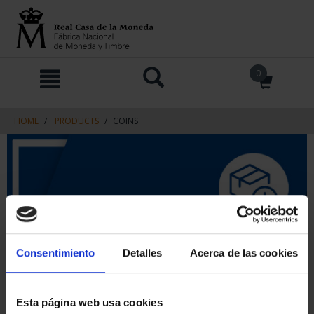
Skip
Skip
0
to
to
content
navigation
menu
HOME
PRODUCTS
COINS
Consentimiento
Detalles
Acerca de las cookies
Esta página web usa cookies