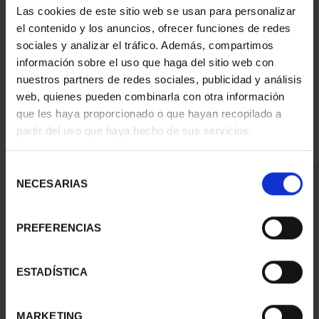
Las cookies de este sitio web se usan para personalizar
el contenido y los anuncios, ofrecer funciones de redes
sociales y analizar el tráfico. Además, compartimos
SORT BY:
información sobre el uso que haga del sitio web con
nuestros partners de redes sociales, publicidad y análisis
web, quienes pueden combinarla con otra información
que les haya proporcionado o que hayan recopilado a
REFINE
partir del uso que haya hecho de sus servicios.
Selección
NECESARIAS
de
1 Products found
consentimiento
PREFERENCIAS
ESTADÍSTICA
MARKETING