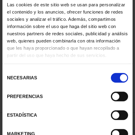
Las cookies de este sitio web se usan para personalizar
el contenido y los anuncios, ofrecer funciones de redes
sociales y analizar el tráfico. Además, compartimos
información sobre el uso que haga del sitio web con
nuestros partners de redes sociales, publicidad y análisis
web, quienes pueden combinarla con otra información
que les haya proporcionado o que hayan recopilado a
partir del uso que haya hecho de sus servicios.
MARIA DE MAEZTU
FIFA WORLD CUP 2023
(2023) SILVER COIN
WINNERS SILVER COIN
Selección
€140.00
€145.00
NECESARIAS
de
consentimiento
PREFERENCIAS
ESTADÍSTICA
SORT BY:
MARKETING