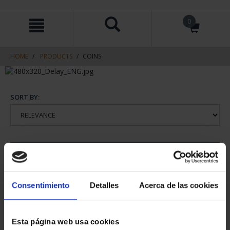
Skip
Skip
0
to
to
content
navigation
menu
HOME
PRODUCTS
COINS
SORT BY:
REFINE
Consentimiento
Detalles
Acerca de las cookies
2 Products found
Esta página web usa cookies