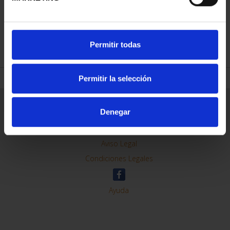
REFINE
Permitir todas
Permitir la selección
General Information
Denegar
Contacto
Preguntas Frequentes (FAQs)
Aviso Legal
Condiciones Legales
Ayuda