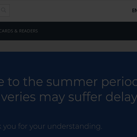
E
CARDS & READERS