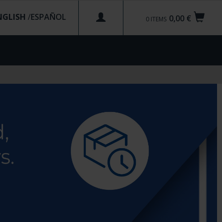
NGLISH
/
0,00 €
0
ITEMS