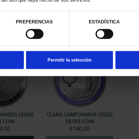
RDO BAZAN
MARIA DE MAEZTU (2023)
MAR
LVER COIN
SILVER COIN
0.00
€140.00
PREFERENCIAS
ESTADÍSTICA
Permitir la selección
ANDES (2026)
CLARA CAMPOAMOR (2022)
R COIN
SILVER COIN
0.00
€140.00