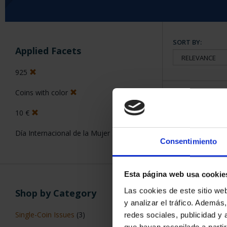
SORT BY:
Applied Facets
925
Coins with color
6 Products foun
10 €
Día Internacional de la Mujer
Consentimiento
Esta página web usa cookie
Las cookies de este sitio we
Shop by Category
y analizar el tráfico. Ademá
Single-Coin Issues
(3)
redes sociales, publicidad y
que hayan recopilado a parti