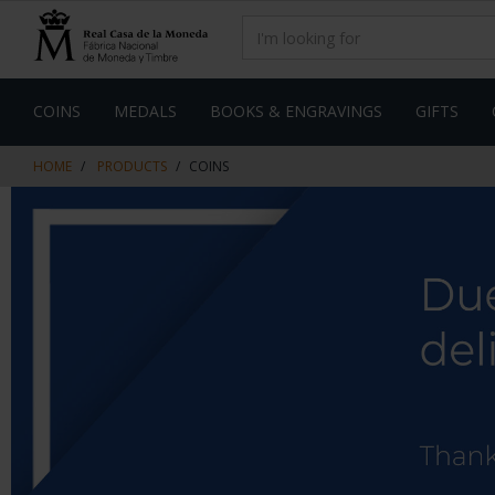
Skip
Skip
to
to
content
navigation
menu
COINS
MEDALS
BOOKS & ENGRAVINGS
GIFTS
HOME
PRODUCTS
COINS