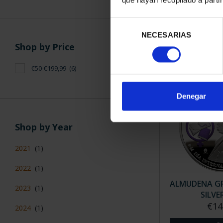
EMILIA PA
(2021) SI
Selección
€14
NECESARIAS
de
Shop by Price
consentimiento
€50-€199,99
(6)
Denegar
Shop by Year
2021
(1)
2022
(1)
ALMUDENA GR
2023
(1)
SILVE
€14
2024
(1)