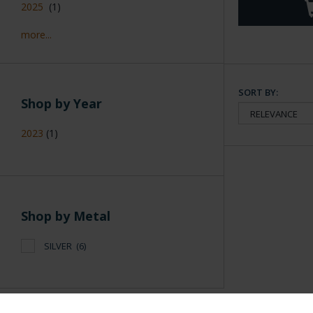
2025
(1)
more...
SORT BY:
Shop by Year
2023
(1)
Shop by Metal
SILVER
(6)