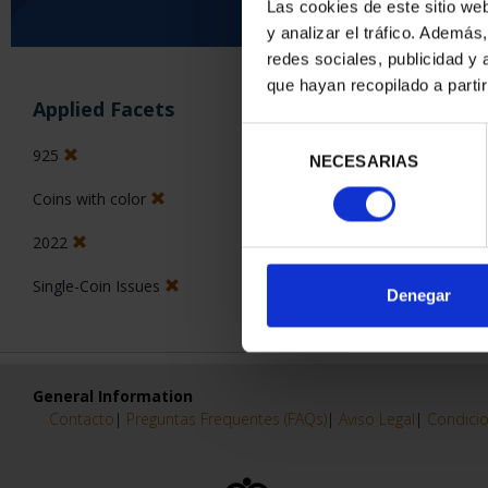
Las cookies de este sitio we
y analizar el tráfico. Ademá
0 Products found
redes sociales, publicidad y
que hayan recopilado a parti
Applied Facets
Selección
925
NECESARIAS
de
consentimiento
Coins with color
2022
Single-Coin Issues
Denegar
General Information
Contacto
|
Preguntas Frequentes (FAQs)
|
Aviso Legal
|
Condicio