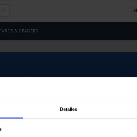
E
CARDS & READERS
Detalles
s