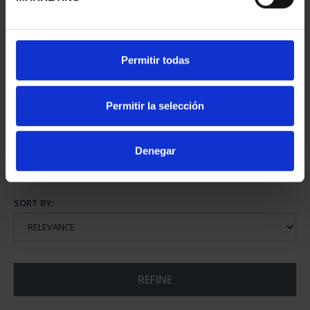
13TH IBEROAMERICAN
13TH IBERIAN-
Permitir todas
SERIES - SPANISH COIN
AMERICAN COLLECTION
€73.00
€595.00
Permitir la selección
Denegar
SORT BY:
REFINE