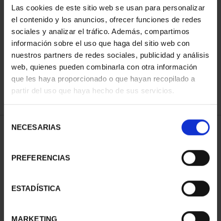
Las cookies de este sitio web se usan para personalizar
el contenido y los anuncios, ofrecer funciones de redes
sociales y analizar el tráfico. Además, compartimos
SORT BY:
información sobre el uso que haga del sitio web con
nuestros partners de redes sociales, publicidad y análisis
web, quienes pueden combinarla con otra información
que les haya proporcionado o que hayan recopilado a
REFINE
partir del uso que haya hecho de sus servicios.
Selección
NECESARIAS
de
2 Products found
consentimiento
PREFERENCIAS
ESTADÍSTICA
MARKETING