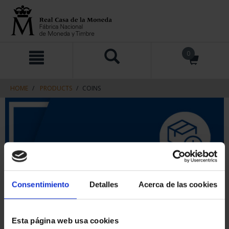
Skip
Skip
0
to
to
content
navigation
menu
HOME
PRODUCTS
COINS
Consentimiento
Detalles
Acerca de las cookies
Esta página web usa cookies