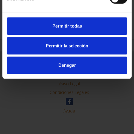
REFINE
Permitir todas
Permitir la selección
General Information
Denegar
Contacto
Preguntas Frequentes (FAQs)
Aviso Legal
Condiciones Legales
Ayuda