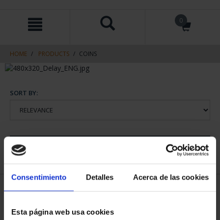
Skip
Skip
0
to
to
content
navigation
menu
HOME
PRODUCTS
COINS
SORT BY:
REFINE
Consentimiento
Detalles
Acerca de las cookies
1 Products found
Esta página web usa cookies