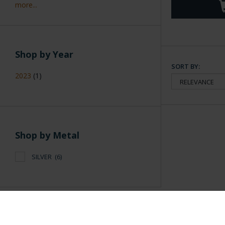
more...
Shop by Year
SORT BY:
2023
(1)
Shop by Metal
SILVER
(6)
General Information
Contacto
|
Preguntas Frequentes (FAQs)
|
Aviso Legal
|
Condicio