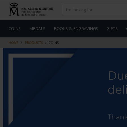
Skip
Skip
to
to
content
navigation
menu
COINS
MEDALS
BOOKS & ENGRAVINGS
GIFTS
HOME
PRODUCTS
COINS