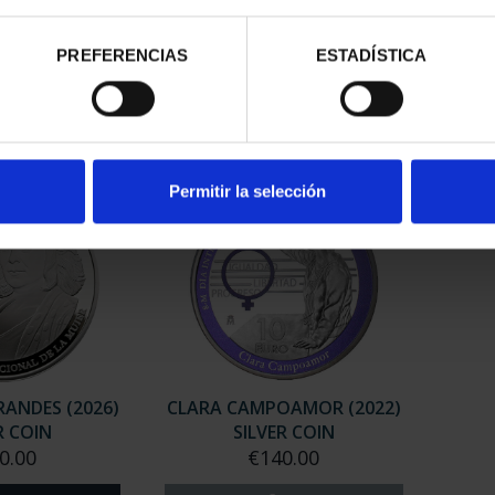
RDO BAZAN
MARIA DE MAEZTU (2023)
MAR
LVER COIN
SILVER COIN
0.00
€140.00
PREFERENCIAS
ESTADÍSTICA
Permitir la selección
ANDES (2026)
CLARA CAMPOAMOR (2022)
R COIN
SILVER COIN
0.00
€140.00