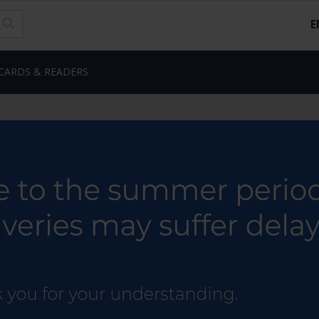
E
CARDS & READERS