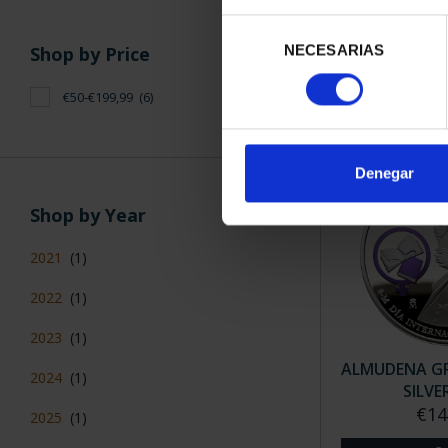
EMILIA PA
Selección
(2021) SI
€14
NECESARIAS
de
Shop by Price
consentimiento
€50-€199,99
(6)
Denegar
Shop by Year
2021
(1)
2022
(1)
2023
(1)
ALMUDENA GR
2024
(1)
SILVE
€14
2025
(1)