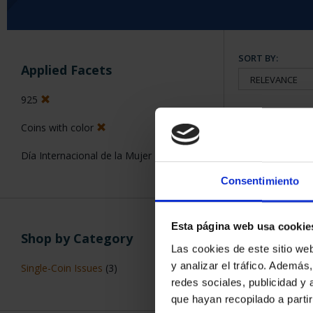
SORT BY:
Applied Facets
925
Coins with color
6 Products foun
Día Internacional de la Mujer
Consentimiento
Esta página web usa cookie
Shop by Category
Las cookies de este sitio we
y analizar el tráfico. Ademá
Single-Coin Issues
(3)
redes sociales, publicidad y
que hayan recopilado a parti