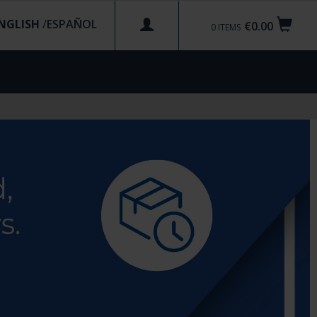
NGLISH
/
€0.00
0
ITEMS