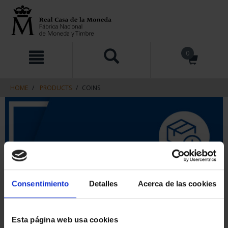
Skip
Skip
0
to
to
content
navigation
menu
HOME
PRODUCTS
COINS
Consentimiento
Detalles
Acerca de las cookies
Esta página web usa cookies