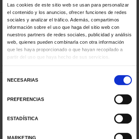
Las cookies de este sitio web se usan para personalizar
el contenido y los anuncios, ofrecer funciones de redes
sociales y analizar el tráfico. Además, compartimos
SORT BY:
información sobre el uso que haga del sitio web con
nuestros partners de redes sociales, publicidad y análisis
web, quienes pueden combinarla con otra información
que les haya proporcionado o que hayan recopilado a
REFINE
partir del uso que haya hecho de sus servicios.
Selección
NECESARIAS
de
1 Products found
consentimiento
PREFERENCIAS
ESTADÍSTICA
MARKETING