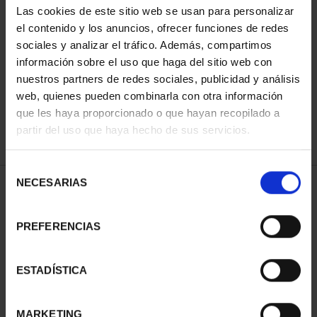
Las cookies de este sitio web se usan para personalizar
el contenido y los anuncios, ofrecer funciones de redes
sociales y analizar el tráfico. Además, compartimos
SORT BY:
información sobre el uso que haga del sitio web con
nuestros partners de redes sociales, publicidad y análisis
web, quienes pueden combinarla con otra información
que les haya proporcionado o que hayan recopilado a
REFINE
partir del uso que haya hecho de sus servicios.
Selección
NECESARIAS
de
1 Products found
consentimiento
PREFERENCIAS
ESTADÍSTICA
MARKETING