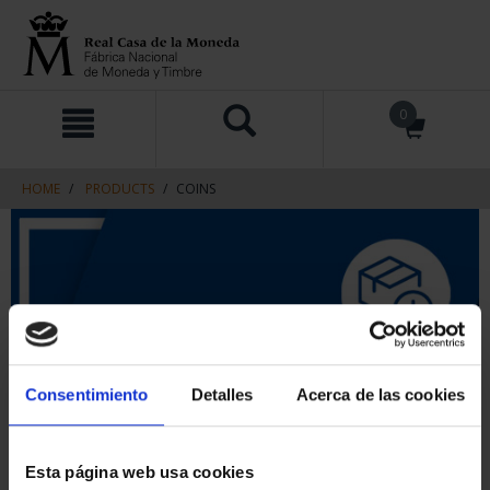
Skip
Skip
0
to
to
content
navigation
menu
HOME
PRODUCTS
COINS
Consentimiento
Detalles
Acerca de las cookies
Esta página web usa cookies