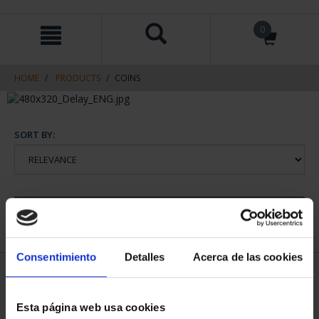
Skip
Skip
0
to
to
content
navigation
menu
HOME
PRODUCTS
COINS
SORT BY:
REFINE
Consentimiento
Detalles
Acerca de las cookies
1 Products found
Esta página web usa cookies