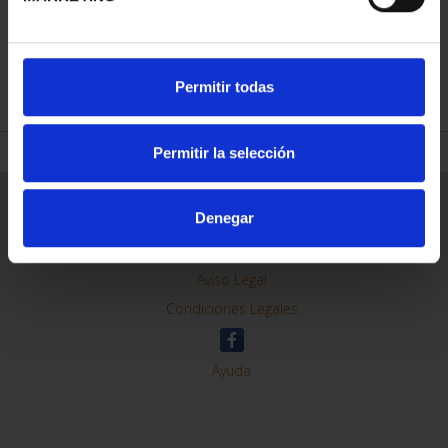
REFINE
Permitir todas
Permitir la selección
General Information
Denegar
Contacto
Preguntas Frequentes (FAQs)
Aviso Legal
Condiciones Legales
Ayuda