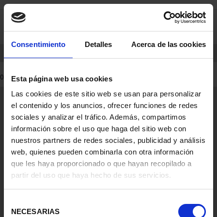
Skip
Skip
0
to
to
content
navigation
menu
Consentimiento
Detalles
Acerca de las cookies
HOME
PRODUCTS
COINS
0 Products found
Esta página web usa cookies
Las cookies de este sitio web se usan para personalizar
General Information
el contenido y los anuncios, ofrecer funciones de redes
Contacto
sociales y analizar el tráfico. Además, compartimos
Preguntas Frequentes (FAQs)
información sobre el uso que haga del sitio web con
Aviso Legal
nuestros partners de redes sociales, publicidad y análisis
web, quienes pueden combinarla con otra información
Condiciones Legales
que les haya proporcionado o que hayan recopilado a
partir del uso que haya hecho de sus servicios.
Ayuda
Selección
NECESARIAS
de