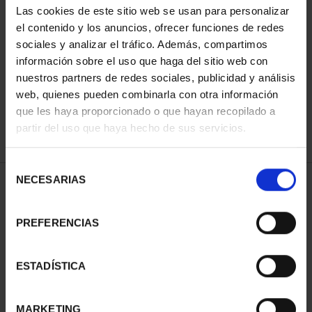
Las cookies de este sitio web se usan para personalizar
el contenido y los anuncios, ofrecer funciones de redes
sociales y analizar el tráfico. Además, compartimos
SORT BY:
información sobre el uso que haga del sitio web con
nuestros partners de redes sociales, publicidad y análisis
web, quienes pueden combinarla con otra información
que les haya proporcionado o que hayan recopilado a
REFINE
partir del uso que haya hecho de sus servicios.
Selección
NECESARIAS
de
2 Products found
consentimiento
PREFERENCIAS
ESTADÍSTICA
MARKETING