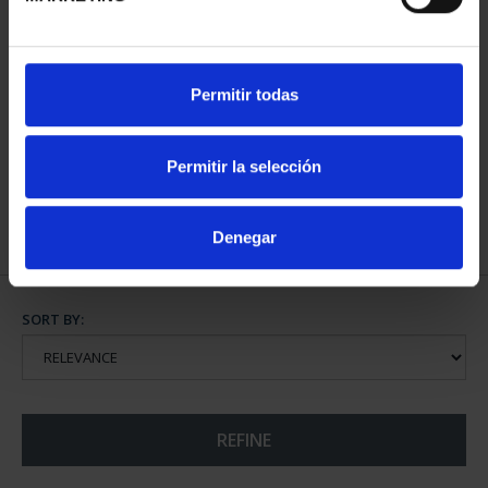
MARGARITA SALAS
PROCLAM. FELIPE VI
Permitir todas
(2024) SILVER COIN
(2024) 10 EURO COIN
€140.00
€140.00
Permitir la selección
Denegar
SORT BY:
REFINE