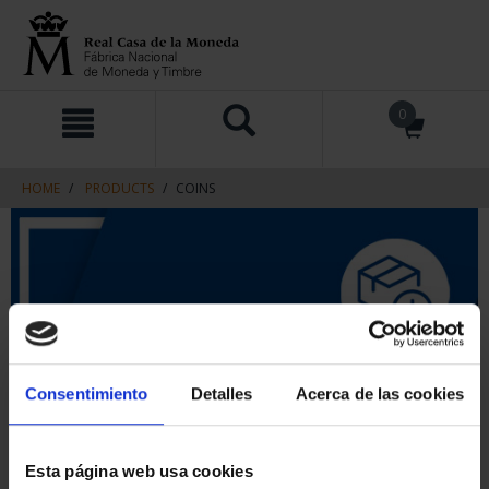
Skip
Skip
0
to
to
content
navigation
menu
HOME
PRODUCTS
COINS
Consentimiento
Detalles
Acerca de las cookies
Esta página web usa cookies