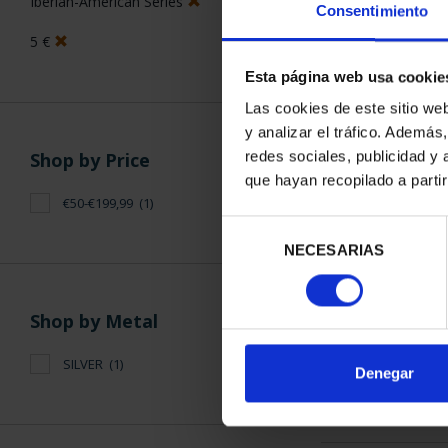
Iberian-American Series
Consentimiento
5 €
Esta página web usa cookie
Las cookies de este sitio we
y analizar el tráfico. Ademá
13TH IBER
redes sociales, publicidad y
Shop by Price
SERIES - S
que hayan recopilado a parti
€73
€50-€199,99
(1)
Selección
NECESARIAS
de
consentimiento
Shop by Metal
SILVER
(1)
SORT BY:
Denegar