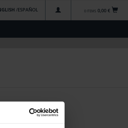
NGLISH
/
0,00 €
0
ITEMS