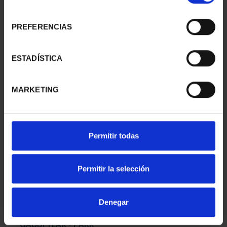
consentimiento
PREFERENCIAS
GAUDI YEAR - CASA
GAUDI YEAR - SAGRADA
MILÁ SILVER COIN
FAMILIA SILVER COIN
ESTADÍSTICA
€140.00
€140.00
MARKETING
Permitir todas
Permitir la selección
Denegar
GAUDI YEAR - PARK