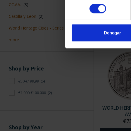
WORLD HERIT
consentimiento
CC.AA.
(3)
CAC
€73
Castilla y León
(2)
World Heritage Cities - Series II
(2)
Denegar
more...
Shop by Price
€50-€199,99
(5)
€1.000-€100.000
(2)
WORLD HERIT
AV
€7
Shop by Year