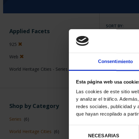
SORT BY:
Applied Facets
925
Web
7 Products foun
Consentimiento
World Heritage Cities - Series I
Esta página web usa cookie
Las cookies de este sitio we
y analizar el tráfico. Ademá
Shop by Category
redes sociales, publicidad y
que hayan recopilado a parti
Series
(6)
Selección
World Heritage Cities
(6)
NECESARIAS
de