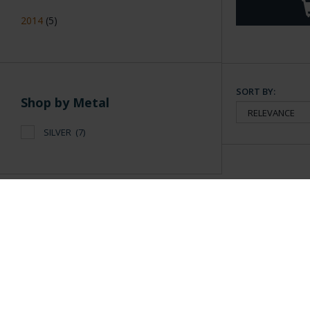
2014
(5)
SORT BY:
Shop by Metal
SILVER
(7)
General Information
Contacto
|
Preguntas Frequentes (FAQs)
|
Aviso Legal
|
Condicio