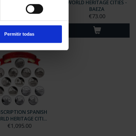
D HERITAGE CITIES -
WORLD HERITAGE CITIES -
CORDOBA
BAEZA
€73.00
€73.00
Permitir todas
SCRIPTION SPANISH
LD HERITAGE CITI...
€1,095.00