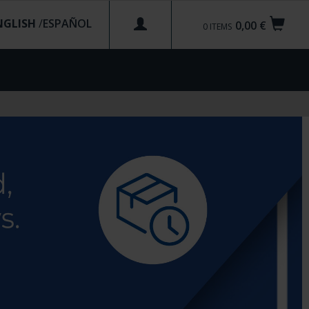
NGLISH
/
0,00 €
0
ITEMS