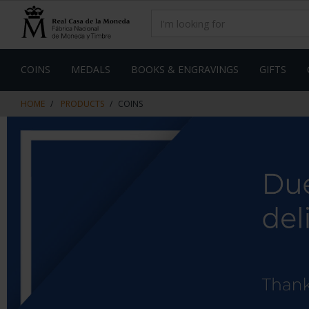
Skip
Skip
to
to
content
navigation
menu
COINS
MEDALS
BOOKS & ENGRAVINGS
GIFTS
HOME
PRODUCTS
COINS