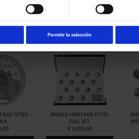
AGE CITIES -
WORLD HERITAGE CITIES -
WORL
ERES
ALCALÁ DE HENARE...
.00
€73.00
Permitir la selección
AGE CITIES -
WORLD HERITAGE CITIES
SUB
ILA
FULL SET
WOR
3.00
€1,095.00