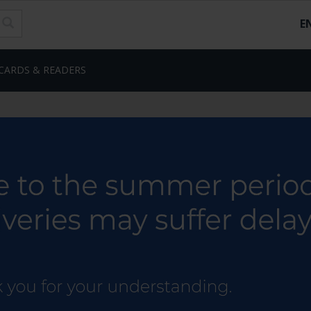
E
CARDS & READERS