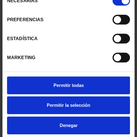
NECESARIAS
de
consentimiento
PREFERENCIAS
40 EURO SILVER COIN
PROCLAM. FELIPE VI
2024 X PROCLAMATION
(2024) 10 EURO COIN
...
€140.00
ESTADÍSTICA
€64.00
MARKETING
Permitir todas
Permitir la selección
Denegar