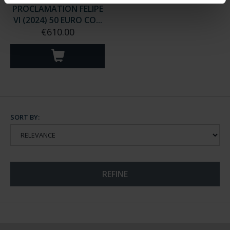
PROCLAMATION FELIPE
VI (2024) 50 EURO CO...
€610.00
SORT BY:
REFINE