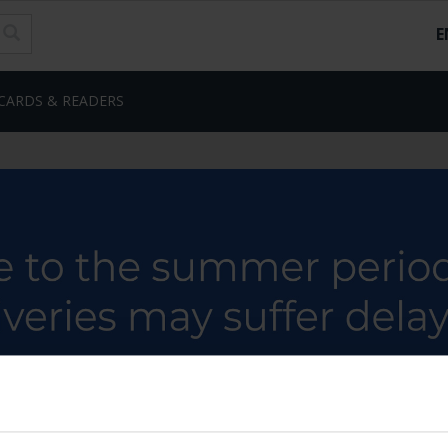
E
CARDS & READERS