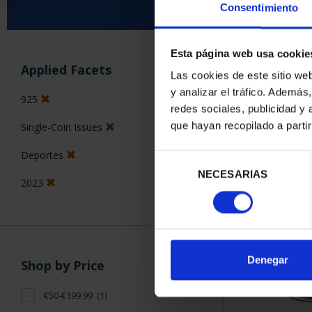
Consentimiento
Esta página web usa cookie
SORT BY:
Applied Facets
Las cookies de este sitio we
y analizar el tráfico. Ademá
925
redes sociales, publicidad y
que hayan recopilado a parti
Single-Coin Issues
1 Products foun
Deportes
Selección
NECESARIAS
de
2023
consentimiento
Denegar
Shop by Price
€50-€199,99
(1)