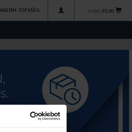
NGLISH
/
€0.00
0
ITEMS