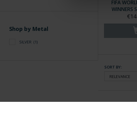
FIFA WORL
WINNERS S
€14
Shop by Metal
SILVER
(1)
SORT BY:
General Information
Contacto
|
Preguntas Frequentes (FAQs)
|
Aviso Legal
|
Condicio