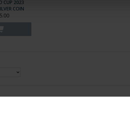
D CUP 2023
ILVER COIN
5.00
nes Legales
|
|
Ayuda
|