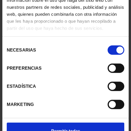
información sobre el uso que haga del sitio web con
nuestros partners de redes sociales, publicidad y análisis
web, quienes pueden combinarla con otra información
que les haya proporcionado o que hayan recopilado a
partir del uso que haya hecho de sus servicios.
250TH USA - 50 EURO
250TH USA - SILVER
SILVER COIN
COLLECTION
Selección
€610.00
€1,730.00
NECESARIAS
de
consentimiento
PREFERENCIAS
ESTADÍSTICA
MARKETING
Permitir todas