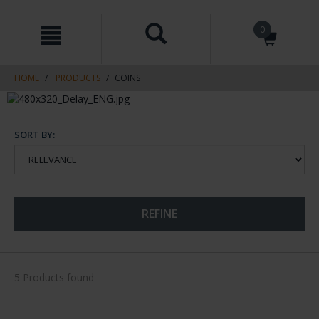
Skip
Skip
0
to
to
content
navigation
menu
HOME
PRODUCTS
COINS
SORT BY:
REFINE
5 Products found