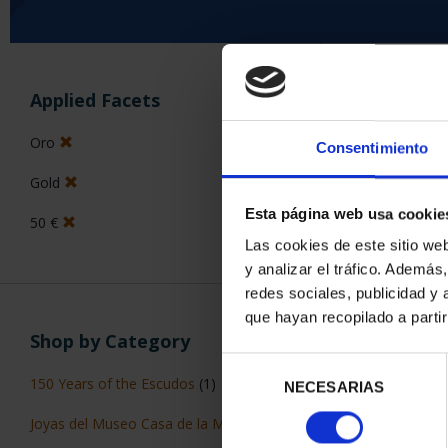
SORT BY:
Applied Facets
Oro
Consentimiento
Gold
2 Products foun
Esta página web usa cookie
50 €
Las cookies de este sitio we
y analizar el tráfico. Ademá
redes sociales, publicidad y
que hayan recopilado a parti
Shop by Category
Selección
150 Years of the Escudos
(1)
NECESARIAS
de
consentimiento
Joyas del Museo Casa de la Moneda
(1)