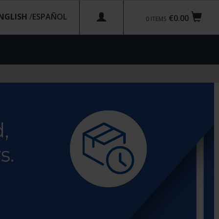
NGLISH
/
€0.00
0
ITEMS