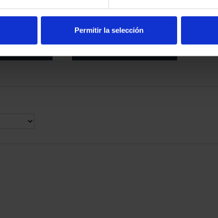
YEARS OF THE
MINT MUSEUM'S II - 50 EURO
UDOS
- 1780 MÉXICO
5.00
€645.00
Permitir la selección