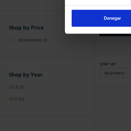
50 EURO 150 
ESC
€64
Denegar
Shop by Price
€500-€999,99
(2)
SORT BY:
Shop by Year
2018
(1)
2025
(1)