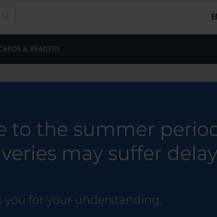
E
CARDS & READERS