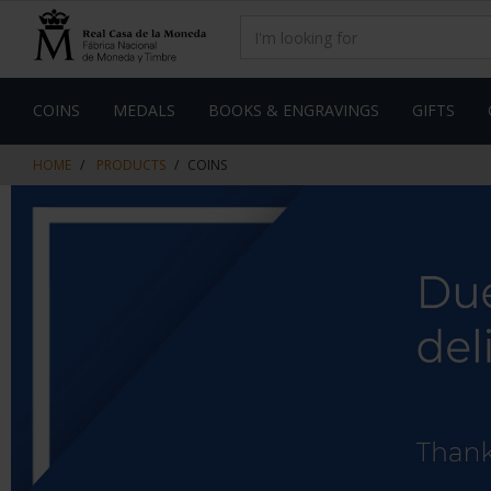
Skip
Skip
to
to
content
navigation
menu
COINS
MEDALS
BOOKS & ENGRAVINGS
GIFTS
HOME
PRODUCTS
COINS