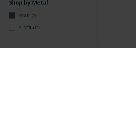
Shop by Metal
GOLD
(2)
SILVER
(12)
General Information
Contacto
|
Preguntas Frequentes (FAQs)
|
Aviso Legal
|
Condicio