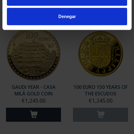
Denegar
GAUDI YEAR - CASA
100 EURO 150 YEARS OF
MILÁ GOLD COIN
THE ESCUDOS
€1,245.00
€1,245.00